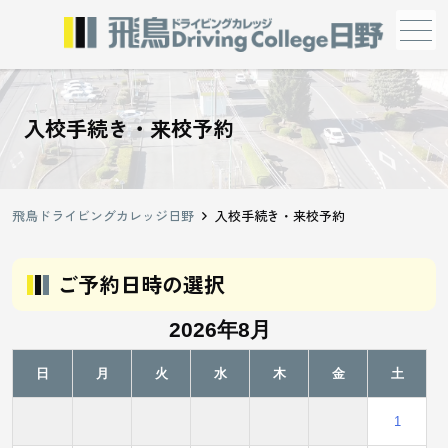
メニュー
入校手続き・来校予約
飛鳥ドライビングカレッジ日野
入校手続き・来校予約
ご予約日時の選択
2026年8月
日
月
火
水
木
金
土
1