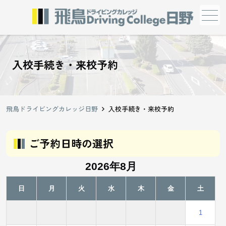
メニュー
入校手続き・来校予約
飛鳥ドライビングカレッジ日野
入校手続き・来校予約
ご予約日時の選択
2026年8月
日
月
火
水
木
金
土
1