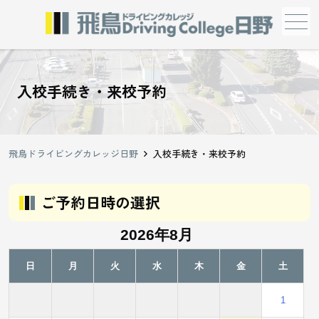
メニュー
入校手続き・来校予約
飛鳥ドライビングカレッジ日野
入校手続き・来校予約
ご予約日時の選択
2026年8月
日
月
火
水
木
金
土
1