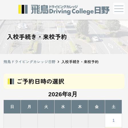
メニュー
入校手続き・来校予約
飛鳥ドライビングカレッジ日野
入校手続き・来校予約
ご予約日時の選択
2026年8月
日
月
火
水
木
金
土
1