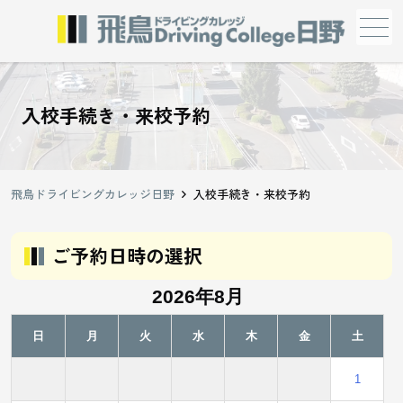
メニュー
入校手続き・来校予約
飛鳥ドライビングカレッジ日野
入校手続き・来校予約
ご予約日時の選択
2026年8月
日
月
火
水
木
金
土
1